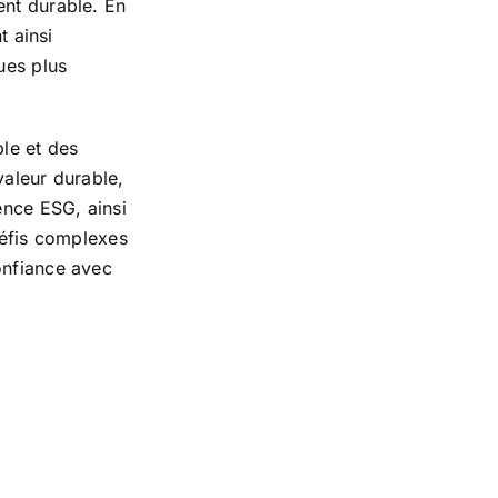
ent durable. En
t ainsi
ues plus
ble et des
valeur durable,
ence ESG, ainsi
défis complexes
onfiance avec