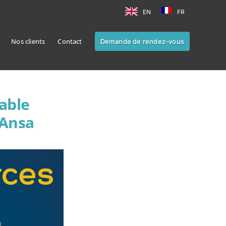
EN
FR
Nos clients
Contact
Demande de rendez-vous
able
 Ansa