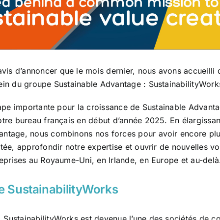
is d’annoncer que le mois dernier, nous avons accueilli 
ein du groupe Sustainable Advantage : SustainabilityWork
étape importante pour la croissance de Sustainable Advant
otre bureau français en début d’année 2025. En élargissan
antage, nous combinons nos forces pour avoir encore plu
rtée, approfondir notre expertise et ouvrir de nouvelles v
reprises au Royaume-Uni, en Irlande, en Europe et au-delà
e SustainabilityWorks
 SustainabilityWorks est devenue l’une des sociétés de co