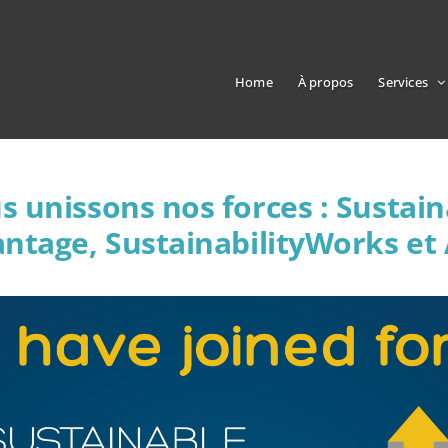
Home
À propos
Services
s unissons nos forces : Sustain
ntage, SustainabilityWorks et