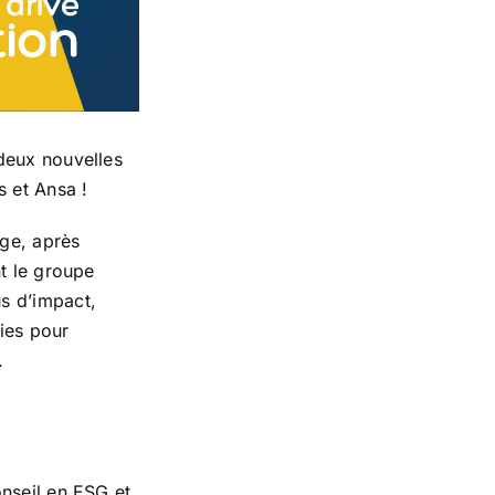
deux nouvelles
s et Ansa !
age, après
t le groupe
s d’impact,
oies pour
.
nseil en ESG et