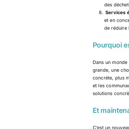
des déchets
Services é
et en conc
de réduire 
Pourquoi e
Dans un monde où
grande, une chos
concrète, plus me
et les communau
solutions concr
Et mainten
C’est un nouveau